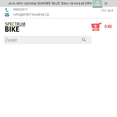
Je tu letní výprodej SUMMER SALE! Slevy na kola až 38%!
386322071
CZK
EUR
INFO@SPECTRUMBIKE.CZ
0
0 Kč