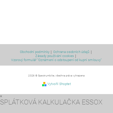
|
|
Obchodní podmínky
Ochrana osobních údajů
|
Zásady používání cookies
Vzorový formulář "Oznámení o odstoupení od kupní smlouvy"
2026 © Spectrumbike, všechna práva vyhrazena
Vytvořil Shoptet
×
SPLÁTKOVÁ KALKULAČKA ESSOX