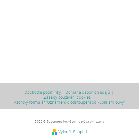
|
|
Obchodní podmínky
Ochrana osobních údajů
|
Zásady používání cookies
Vzorový formulář "Oznámení o odstoupení od kupní smlouvy"
2026 © Spectrumbike, všechna práva vyhrazena
Vytvořil Shoptet