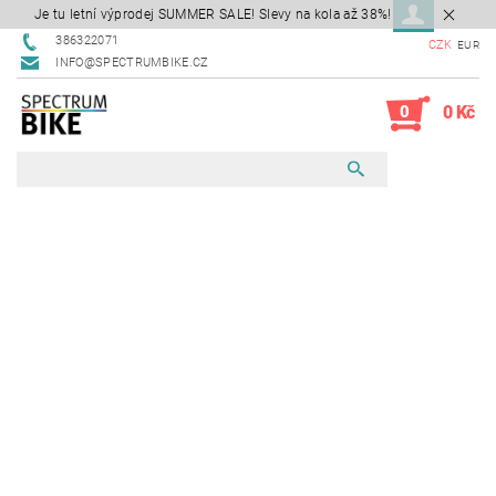
Je tu letní výprodej SUMMER SALE! Slevy na kola až 38%!
386322071
CZK
EUR
INFO@SPECTRUMBIKE.CZ
0
0 Kč