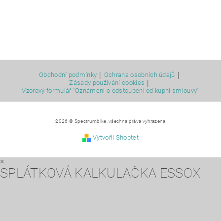
|
|
Obchodní podmínky
Ochrana osobních údajů
|
Zásady používání cookies
Vzorový formulář "Oznámení o odstoupení od kupní smlouvy"
2026 © Spectrumbike, všechna práva vyhrazena
Vytvořil Shoptet
×
SPLÁTKOVÁ KALKULAČKA ESSOX