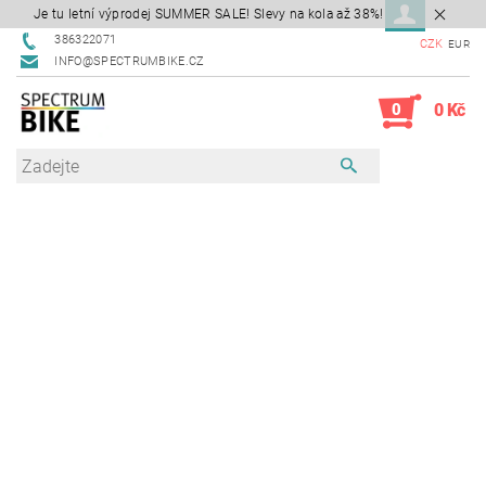
Je tu letní výprodej SUMMER SALE! Slevy na kola až 38%!
386322071
CZK
EUR
INFO@SPECTRUMBIKE.CZ
0
0 Kč