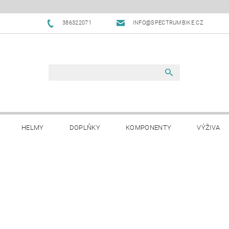
386322071
INFO@SPECTRUMBIKE.CZ
HELMY
DOPLŇKY
KOMPONENTY
VÝŽIVA
OBCHODNÍ PODMÍNKY
NAPIŠTE NÁM
BLOG