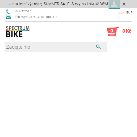
Je tu letní výprodej SUMMER SALE! Slevy na kola až 38%!
386322071
CZK
EUR
INFO@SPECTRUMBIKE.CZ
0
0 Kč