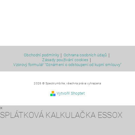
|
|
Obchodní podmínky
Ochrana osobních údajů
|
Zásady používání cookies
Vzorový formulář "Oznámení o odstoupení od kupní smlouvy"
2026 © Spectrumbike, všechna práva vyhrazena
Vytvořil Shoptet
×
SPLÁTKOVÁ KALKULAČKA ESSOX