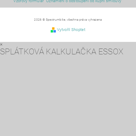
Vzorový formulář "Oznámení o odstoupení od kupní smlouvy"
2026 © Spectrumbike, všechna práva vyhrazena
Vytvořil Shoptet
×
SPLÁTKOVÁ KALKULAČKA ESSOX