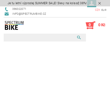
Je tu letní výprodej SUMMER SALE! Slevy na kola až 38%!
386322071
CZK
EUR
INFO@SPECTRUMBIKE.CZ
0
0 Kč