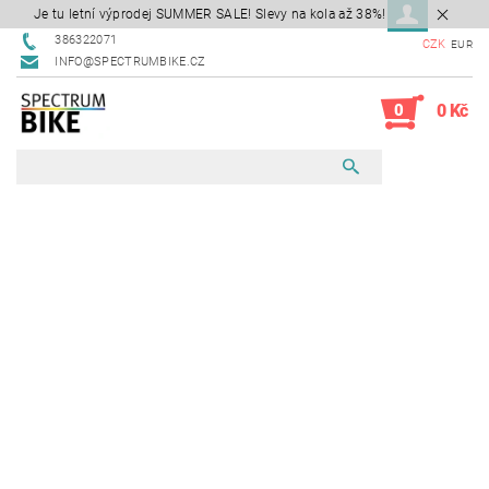
Je tu letní výprodej SUMMER SALE! Slevy na kola až 38%!
386322071
CZK
EUR
INFO@SPECTRUMBIKE.CZ
0
0 Kč