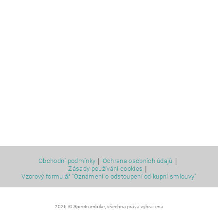
|
|
Obchodní podmínky
Ochrana osobních údajů
|
Zásady používání cookies
Vzorový formulář "Oznámení o odstoupení od kupní smlouvy"
2026 © Spectrumbike, všechna práva vyhrazena