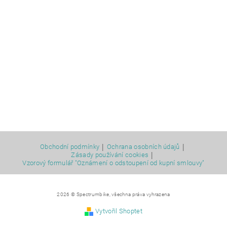
|
|
Obchodní podmínky
Ochrana osobních údajů
|
Zásady používání cookies
Vzorový formulář "Oznámení o odstoupení od kupní smlouvy"
2026 © Spectrumbike, všechna práva vyhrazena
Vytvořil Shoptet