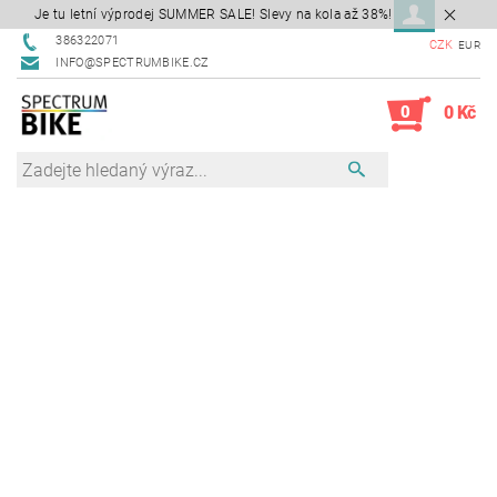
Je tu letní výprodej SUMMER SALE! Slevy na kola až 38%!
386322071
CZK
EUR
INFO@SPECTRUMBIKE.CZ
0
0 Kč