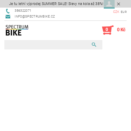
Je tu letní výprodej SUMMER SALE! Slevy na kola až 38%!
386322071
CZK
EUR
INFO@SPECTRUMBIKE.CZ
0
0 Kč