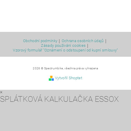
|
|
Obchodní podmínky
Ochrana osobních údajů
|
Zásady používání cookies
Vzorový formulář "Oznámení o odstoupení od kupní smlouvy"
2026 © Spectrumbike, všechna práva vyhrazena
Vytvořil Shoptet
×
SPLÁTKOVÁ KALKULAČKA ESSOX