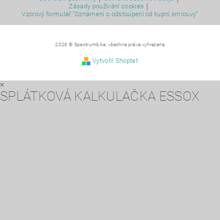
|
Zásady používání cookies
Vzorový formulář "Oznámení o odstoupení od kupní smlouvy"
2026 © Spectrumbike, všechna práva vyhrazena
Vytvořil Shoptet
×
SPLÁTKOVÁ KALKULAČKA ESSOX