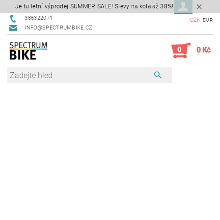
Je tu letní výprodej SUMMER SALE! Slevy na kola až 38%!
386322071
CZK
EUR
INFO@SPECTRUMBIKE.CZ
0
0 Kč