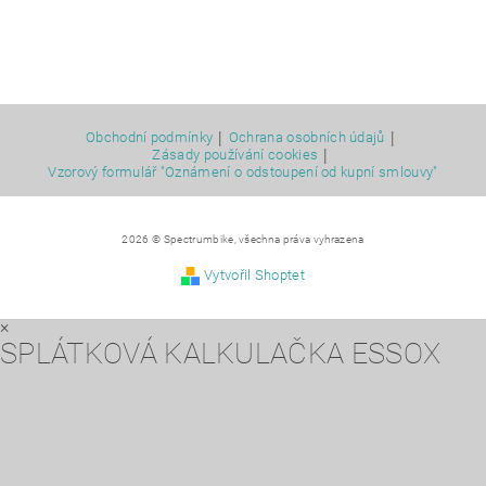
|
|
Obchodní podmínky
Ochrana osobních údajů
|
Zásady používání cookies
Vzorový formulář "Oznámení o odstoupení od kupní smlouvy"
2026 © Spectrumbike, všechna práva vyhrazena
Vytvořil Shoptet
×
SPLÁTKOVÁ KALKULAČKA ESSOX