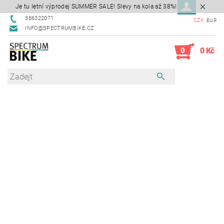
Je tu letní výprodej SUMMER SALE! Slevy na kola až 38%!
386322071
CZK
EUR
INFO@SPECTRUMBIKE.CZ
0
0 Kč