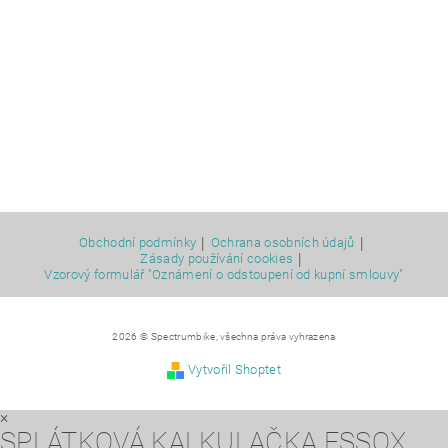
|
|
Obchodní podmínky
Ochrana osobních údajů
|
Zásady používání cookies
Vzorový formulář "Oznámení o odstoupení od kupní smlouvy"
2026 © Spectrumbike, všechna práva vyhrazena
Vytvořil Shoptet
×
SPLÁTKOVÁ KALKULAČKA ESSOX