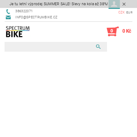
Je tu letní výprodej SUMMER SALE! Slevy na kola až 38%!
386322071
CZK
EUR
INFO@SPECTRUMBIKE.CZ
0
0 Kč