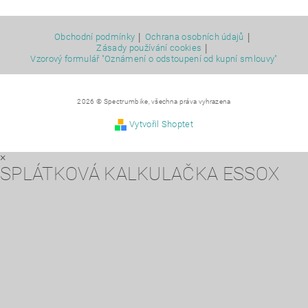
|
|
Obchodní podmínky
Ochrana osobních údajů
|
Zásady používání cookies
Vzorový formulář "Oznámení o odstoupení od kupní smlouvy"
2026 © Spectrumbike, všechna práva vyhrazena
Vytvořil Shoptet
×
SPLÁTKOVÁ KALKULAČKA ESSOX