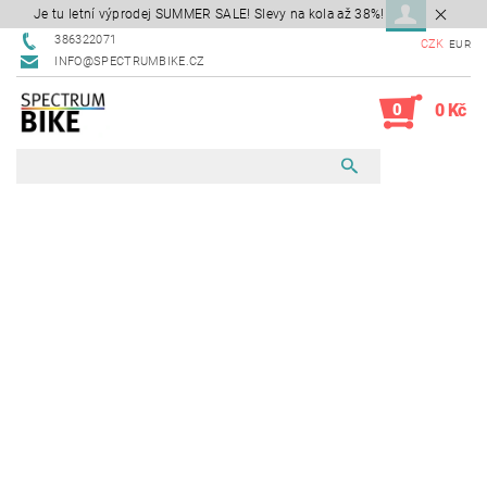
Je tu letní výprodej SUMMER SALE! Slevy na kola až 38%!
386322071
CZK
EUR
INFO@SPECTRUMBIKE.CZ
0
0 Kč