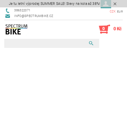
Je tu letní výprodej SUMMER SALE! Slevy na kola až 38%!
386322071
CZK
EUR
INFO@SPECTRUMBIKE.CZ
0
0 Kč