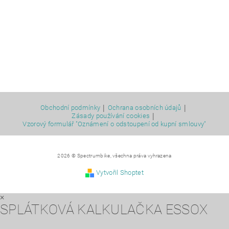
|
|
Obchodní podmínky
Ochrana osobních údajů
|
Zásady používání cookies
Vzorový formulář "Oznámení o odstoupení od kupní smlouvy"
2026 © Spectrumbike, všechna práva vyhrazena
Vytvořil Shoptet
×
SPLÁTKOVÁ KALKULAČKA ESSOX