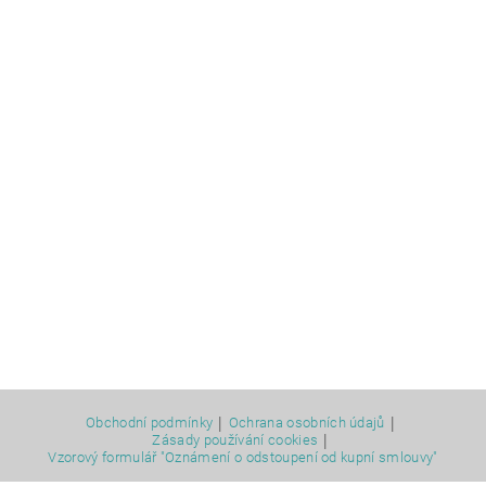
|
|
Obchodní podmínky
Ochrana osobních údajů
|
Zásady používání cookies
Vzorový formulář "Oznámení o odstoupení od kupní smlouvy"