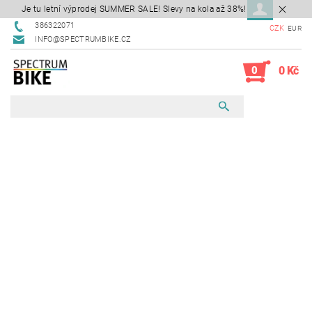
Je tu letní výprodej SUMMER SALE! Slevy na kola až 38%!
386322071
CZK
EUR
INFO@SPECTRUMBIKE.CZ
0
0 Kč