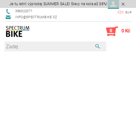
Je tu letní výprodej SUMMER SALE! Slevy na kola až 38%!
386322071
CZK
EUR
INFO@SPECTRUMBIKE.CZ
0
0 Kč