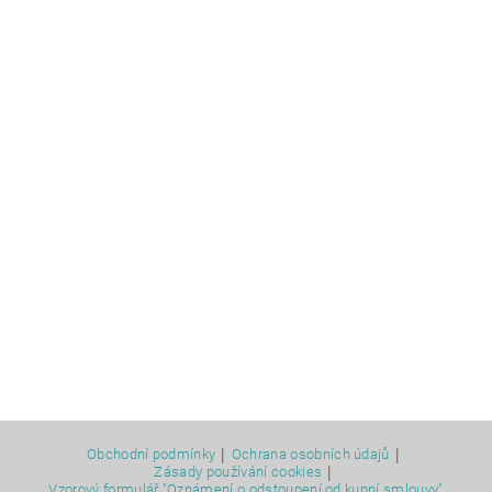
|
|
Obchodní podmínky
Ochrana osobních údajů
|
Zásady používání cookies
Vzorový formulář "Oznámení o odstoupení od kupní smlouvy"