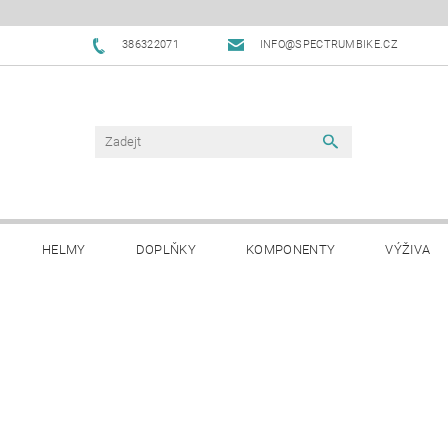
386322071
INFO@SPECTRUMBIKE.CZ
HELMY
DOPLŇKY
KOMPONENTY
VÝŽIVA
OBCHODNÍ PODMÍNKY
NAPIŠTE NÁM
BLOG