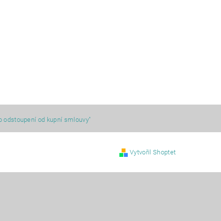
o odstoupení od kupní smlouvy"
Vytvořil Shoptet