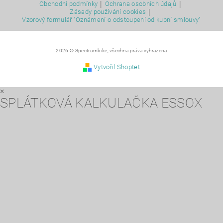
|
|
Obchodní podmínky
Ochrana osobních údajů
|
Zásady používání cookies
Vzorový formulář "Oznámení o odstoupení od kupní smlouvy"
2026 © Spectrumbike, všechna práva vyhrazena
Vytvořil Shoptet
×
SPLÁTKOVÁ KALKULAČKA ESSOX