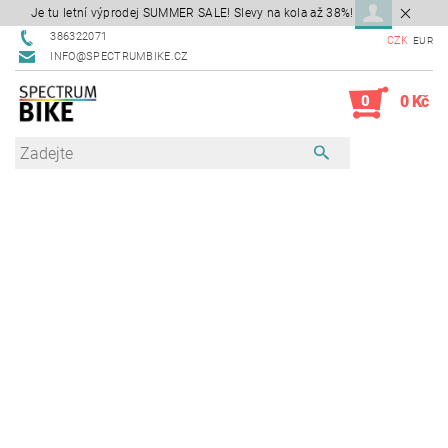
Je tu letní výprodej SUMMER SALE! Slevy na kola až 38%!
386322071
CZK
EUR
INFO@SPECTRUMBIKE.CZ
0
0 Kč