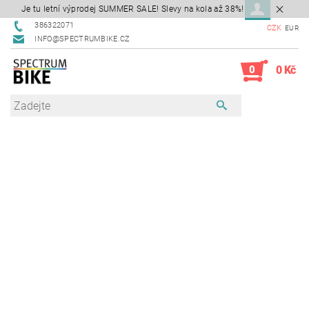
Je tu letní výprodej SUMMER SALE! Slevy na kola až 38%!
386322071
CZK
EUR
INFO@SPECTRUMBIKE.CZ
0
0 Kč