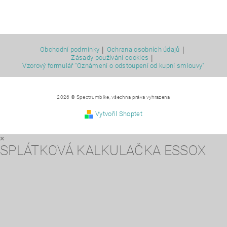
|
|
Obchodní podmínky
Ochrana osobních údajů
|
Zásady používání cookies
Vzorový formulář "Oznámení o odstoupení od kupní smlouvy"
2026 © Spectrumbike, všechna práva vyhrazena
Vytvořil Shoptet
×
SPLÁTKOVÁ KALKULAČKA ESSOX