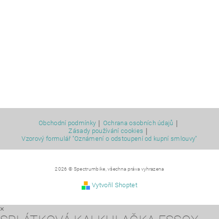
|
|
Obchodní podmínky
Ochrana osobních údajů
|
Zásady používání cookies
Vzorový formulář "Oznámení o odstoupení od kupní smlouvy"
2026 © Spectrumbike, všechna práva vyhrazena
Vytvořil Shoptet
×