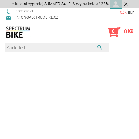
Je tu letní výprodej SUMMER SALE! Slevy na kola až 38%!
386322071
CZK
EUR
INFO@SPECTRUMBIKE.CZ
0
0 Kč