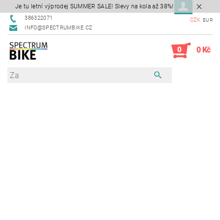
Je tu letní výprodej SUMMER SALE! Slevy na kola až 38%!
386322071
CZK
EUR
INFO@SPECTRUMBIKE.CZ
0
0 Kč