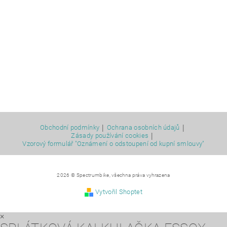
|
|
Obchodní podmínky
Ochrana osobních údajů
|
Zásady používání cookies
Vzorový formulář "Oznámení o odstoupení od kupní smlouvy"
2026 © Spectrumbike, všechna práva vyhrazena
Vytvořil Shoptet
×