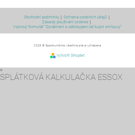
|
|
Obchodní podmínky
Ochrana osobních údajů
|
Zásady používání cookies
Vzorový formulář "Oznámení o odstoupení od kupní smlouvy"
2026 © Spectrumbike, všechna práva vyhrazena
Vytvořil Shoptet
×
SPLÁTKOVÁ KALKULAČKA ESSOX