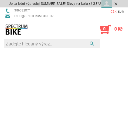
Je tu letní výprodej SUMMER SALE! Slevy na kola až 38%!
386322071
CZK
EUR
INFO@SPECTRUMBIKE.CZ
0
0 Kč