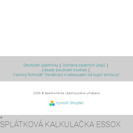
|
|
Obchodní podmínky
Ochrana osobních údajů
|
Zásady používání cookies
Vzorový formulář "Oznámení o odstoupení od kupní smlouvy"
2026 © Spectrumbike, všechna práva vyhrazena
Vytvořil Shoptet
×
SPLÁTKOVÁ KALKULAČKA ESSOX