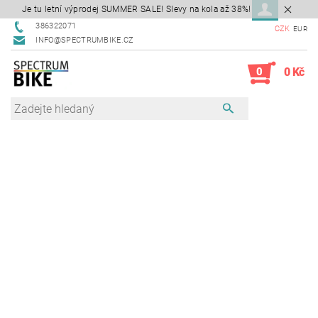
Je tu letní výprodej SUMMER SALE! Slevy na kola až 38%!
386322071
CZK
EUR
INFO@SPECTRUMBIKE.CZ
0
0 Kč