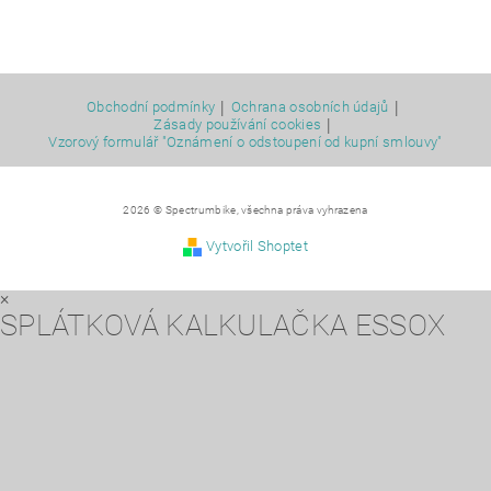
|
|
Obchodní podmínky
Ochrana osobních údajů
|
Zásady používání cookies
Vzorový formulář "Oznámení o odstoupení od kupní smlouvy"
2026 © Spectrumbike, všechna práva vyhrazena
Vytvořil Shoptet
×
SPLÁTKOVÁ KALKULAČKA ESSOX