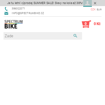
Je tu letní výprodej SUMMER SALE! Slevy na kola až 38%!
386322071
CZK
EUR
INFO@SPECTRUMBIKE.CZ
0
0 Kč