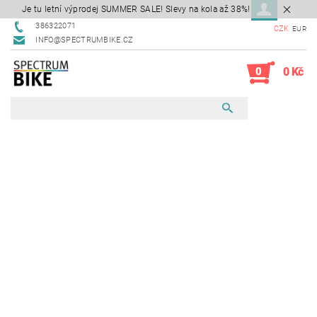
Je tu letní výprodej SUMMER SALE! Slevy na kola až 38%!
386322071
CZK
EUR
INFO@SPECTRUMBIKE.CZ
0
0 Kč