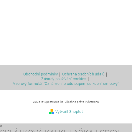
|
|
Obchodní podmínky
Ochrana osobních údajů
|
Zásady používání cookies
Vzorový formulář "Oznámení o odstoupení od kupní smlouvy"
2026 © Spectrumbike, všechna práva vyhrazena
Vytvořil Shoptet
×