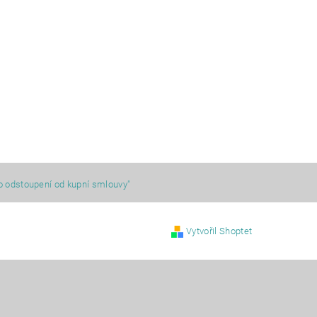
o odstoupení od kupní smlouvy"
Vytvořil Shoptet