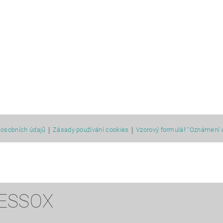
|
|
osobních údajů
Zásady používání cookies
Vzorový formulář "Oznámení 
 ESSOX