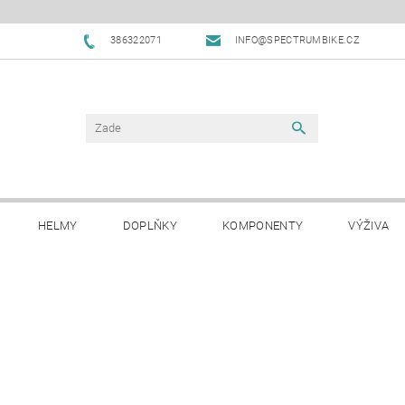
386322071
INFO@SPECTRUMBIKE.CZ
HELMY
DOPLŇKY
KOMPONENTY
VÝŽIVA
OBCHODNÍ PODMÍNKY
NAPIŠTE NÁM
BLOG