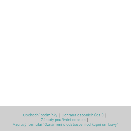
|
|
Obchodní podmínky
Ochrana osobních údajů
|
Zásady používání cookies
Vzorový formulář "Oznámení o odstoupení od kupní smlouvy"