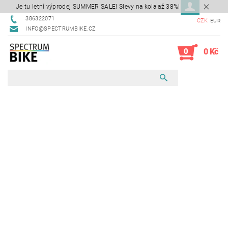
Je tu letní výprodej SUMMER SALE! Slevy na kola až 38%!
386322071
CZK
EUR
INFO@SPECTRUMBIKE.CZ
0
0 Kč