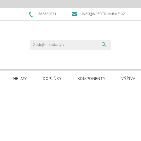
386322071
INFO@SPECTRUMBIKE.CZ
HELMY
DOPLŇKY
KOMPONENTY
VÝŽIVA
OBCHODNÍ PODMÍNKY
NAPIŠTE NÁM
BLOG