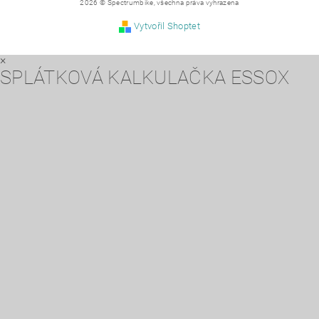
2026 © Spectrumbike, všechna práva vyhrazena
Vytvořil Shoptet
×
SPLÁTKOVÁ KALKULAČKA ESSOX