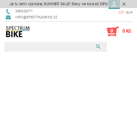
Je tu letní výprodej SUMMER SALE! Slevy na kola až 38%!
386322071
CZK
EUR
INFO@SPECTRUMBIKE.CZ
0
0 Kč