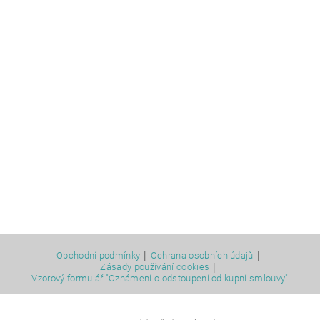
|
|
Obchodní podmínky
Ochrana osobních údajů
|
Zásady používání cookies
Vzorový formulář "Oznámení o odstoupení od kupní smlouvy"