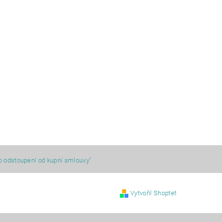
o odstoupení od kupní smlouvy"
Vytvořil Shoptet