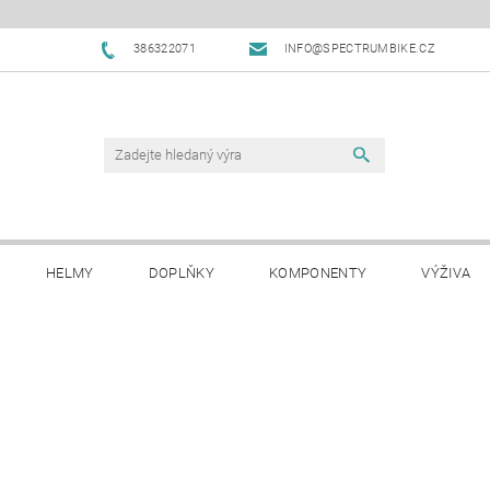
386322071
INFO@SPECTRUMBIKE.CZ
HELMY
DOPLŇKY
KOMPONENTY
VÝŽIVA
OBCHODNÍ PODMÍNKY
NAPIŠTE NÁM
BLOG