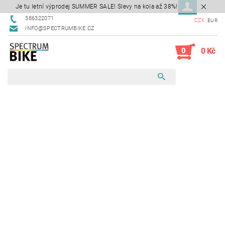
Je tu letní výprodej SUMMER SALE! Slevy na kola až 38%!
386322071
CZK
EUR
INFO@SPECTRUMBIKE.CZ
0
0 Kč