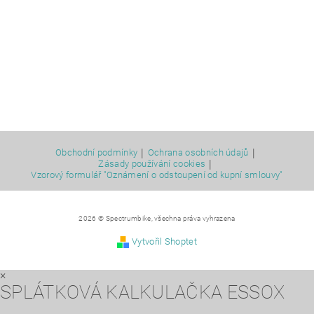
|
|
Obchodní podmínky
Ochrana osobních údajů
|
Zásady používání cookies
Vzorový formulář "Oznámení o odstoupení od kupní smlouvy"
2026 © Spectrumbike, všechna práva vyhrazena
Vytvořil Shoptet
×
SPLÁTKOVÁ KALKULAČKA ESSOX