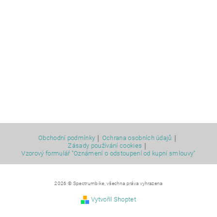
|
|
Obchodní podmínky
Ochrana osobních údajů
|
Zásady používání cookies
Vzorový formulář "Oznámení o odstoupení od kupní smlouvy"
2026 © Spectrumbike, všechna práva vyhrazena
Vytvořil Shoptet