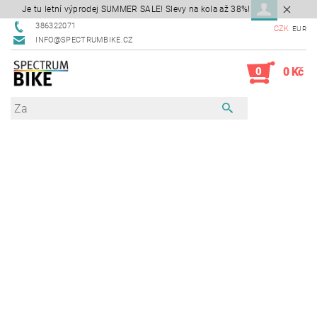
Je tu letní výprodej SUMMER SALE! Slevy na kola až 38%!
386322071
CZK
EUR
INFO@SPECTRUMBIKE.CZ
0
0 Kč