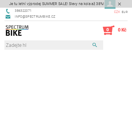
Je tu letní výprodej SUMMER SALE! Slevy na kola až 38%!
386322071
CZK
EUR
INFO@SPECTRUMBIKE.CZ
0
0 Kč