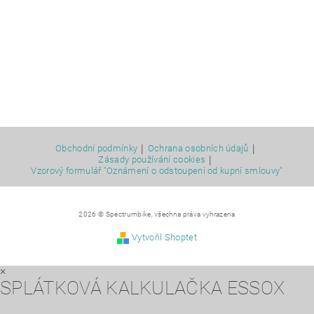
|
|
Obchodní podmínky
Ochrana osobních údajů
|
Zásady používání cookies
Vzorový formulář "Oznámení o odstoupení od kupní smlouvy"
2026 © Spectrumbike, všechna práva vyhrazena
Vytvořil Shoptet
×
SPLÁTKOVÁ KALKULAČKA ESSOX