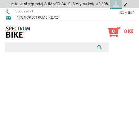
Je tu letní výprodej SUMMER SALE! Slevy na kola až 38%!
386322071
CZK
EUR
INFO@SPECTRUMBIKE.CZ
0
0 Kč