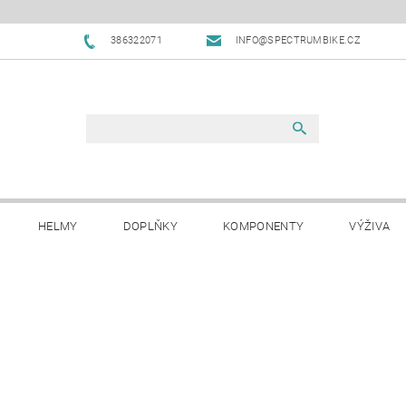
386322071
INFO@SPECTRUMBIKE.CZ
HELMY
DOPLŇKY
KOMPONENTY
VÝŽIVA
OBCHODNÍ PODMÍNKY
NAPIŠTE NÁM
BLOG