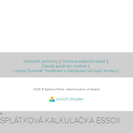
|
|
Obchodní podmínky
Ochrana osobních údajů
|
Zásady používání cookies
Vzorový formulář "Oznámení o odstoupení od kupní smlouvy"
2026 © Spectrumbike, všechna práva vyhrazena
Vytvořil Shoptet
×
SPLÁTKOVÁ KALKULAČKA ESSOX