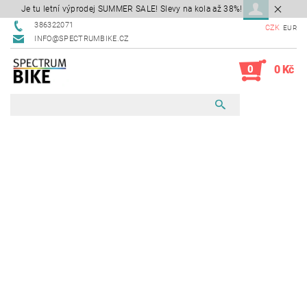
Je tu letní výprodej SUMMER SALE! Slevy na kola až 38%!
386322071
CZK
EUR
INFO@SPECTRUMBIKE.CZ
0
0 Kč