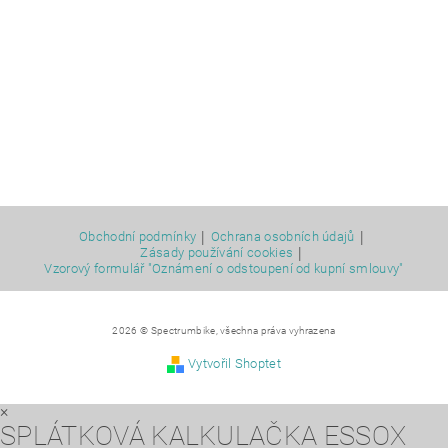
|
|
Obchodní podmínky
Ochrana osobních údajů
|
Zásady používání cookies
Vzorový formulář "Oznámení o odstoupení od kupní smlouvy"
2026 © Spectrumbike, všechna práva vyhrazena
Vytvořil Shoptet
×
SPLÁTKOVÁ KALKULAČKA ESSOX