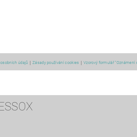
|
|
osobních údajů
Zásady používání cookies
Vzorový formulář "Oznámení 
 ESSOX