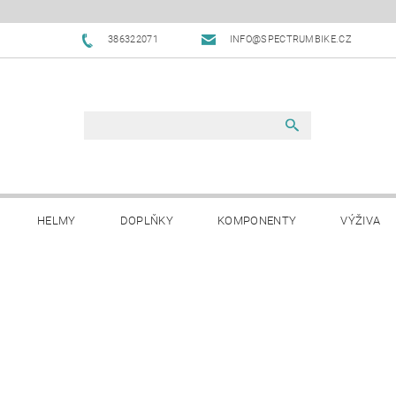
386322071
INFO@SPECTRUMBIKE.CZ
HELMY
DOPLŇKY
KOMPONENTY
VÝŽIVA
OBCHODNÍ PODMÍNKY
NAPIŠTE NÁM
BLOG