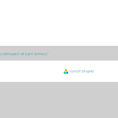
o odstoupení od kupní smlouvy"
Vytvořil Shoptet