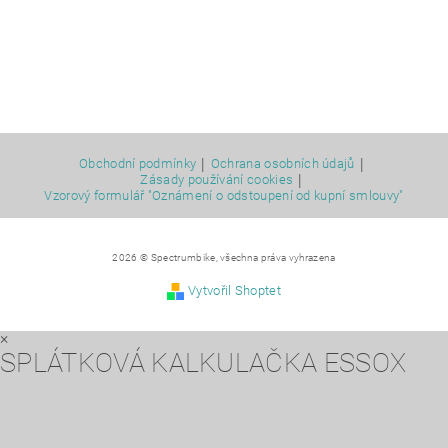
|
|
Obchodní podmínky
Ochrana osobních údajů
|
Zásady používání cookies
Vzorový formulář "Oznámení o odstoupení od kupní smlouvy"
2026 © Spectrumbike, všechna práva vyhrazena
Vytvořil Shoptet
×
SPLÁTKOVÁ KALKULAČKA ESSOX