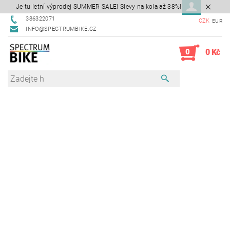
Je tu letní výprodej SUMMER SALE! Slevy na kola až 38%!
386322071
CZK
EUR
INFO@SPECTRUMBIKE.CZ
0
0 Kč